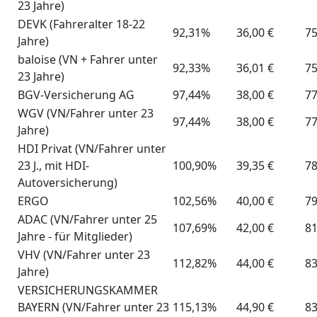
23 Jahre)
DEVK (Fahreralter 18-22
92,31%
36,00 €
75
Jahre)
baloise (VN + Fahrer unter
92,33%
36,01 €
75
23 Jahre)
BGV-Versicherung AG
97,44%
38,00 €
77
WGV (VN/Fahrer unter 23
97,44%
38,00 €
77
Jahre)
HDI Privat (VN/Fahrer unter
23 J., mit HDI-
100,90%
39,35 €
78
Autoversicherung)
ERGO
102,56%
40,00 €
79
ADAC (VN/Fahrer unter 25
107,69%
42,00 €
81
Jahre - für Mitglieder)
VHV (VN/Fahrer unter 23
112,82%
44,00 €
83
Jahre)
VERSICHERUNGSKAMMER
BAYERN (VN/Fahrer unter 23
115,13%
44,90 €
83