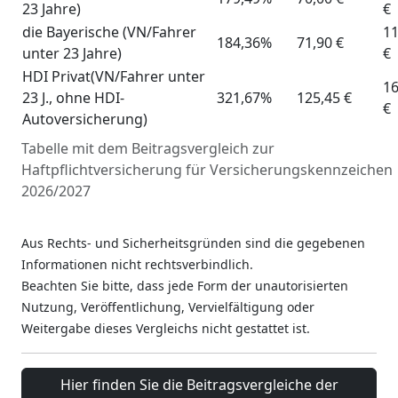
23 Jahre)
€
die Bayerische (VN/Fahrer
11
184,36%
71,90 €
unter 23 Jahre)
€
HDI Privat(VN/Fahrer unter
16
23 J., ohne HDI-
321,67%
125,45 €
€
Autoversicherung)
Tabelle mit dem Beitragsvergleich zur
Haftpflichtversicherung für Versicherungskennzeichen
2026/2027
herunterladen
Aus Rechts- und Sicherheitsgründen sind die gegebenen
Informationen nicht rechtsverbindlich.
Beachten Sie bitte, dass jede Form der unautorisierten
Nutzung, Veröffentlichung, Vervielfältigung oder
Weitergabe dieses Vergleichs nicht gestattet ist.
Hier finden Sie die Beitragsvergleiche der