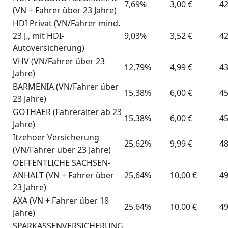
7,69%
3,00 €
42
(VN + Fahrer über 23 Jahre)
HDI Privat (VN/Fahrer mind.
23 J., mit HDI-
9,03%
3,52 €
42
Autoversicherung)
VHV (VN/Fahrer über 23
12,79%
4,99 €
43
Jahre)
BARMENIA (VN/Fahrer über
15,38%
6,00 €
45
23 Jahre)
GOTHAER (Fahreralter ab 23
15,38%
6,00 €
45
Jahre)
Itzehoer Versicherung
25,62%
9,99 €
48
(VN/Fahrer über 23 Jahre)
OEFFENTLICHE SACHSEN-
ANHALT (VN + Fahrer über
25,64%
10,00 €
49
23 Jahre)
AXA (VN + Fahrer über 18
25,64%
10,00 €
49
Jahre)
SPARKASSENVERSICHERUNG