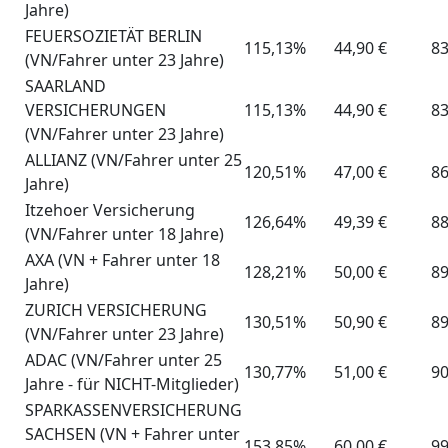
Jahre)
FEUERSOZIETÄT BERLIN
115,13%
44,90 €
83
(VN/Fahrer unter 23 Jahre)
SAARLAND
VERSICHERUNGEN
115,13%
44,90 €
83
(VN/Fahrer unter 23 Jahre)
ALLIANZ (VN/Fahrer unter 25
120,51%
47,00 €
86
Jahre)
Itzehoer Versicherung
126,64%
49,39 €
88
(VN/Fahrer unter 18 Jahre)
AXA (VN + Fahrer unter 18
128,21%
50,00 €
89
Jahre)
ZURICH VERSICHERUNG
130,51%
50,90 €
89
(VN/Fahrer unter 23 Jahre)
ADAC (VN/Fahrer unter 25
130,77%
51,00 €
90
Jahre - für NICHT-Mitglieder)
SPARKASSENVERSICHERUNG
SACHSEN (VN + Fahrer unter
153,85%
60,00 €
99