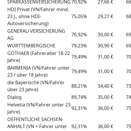
SPARKASSENVERSICHERUNG
70,92%
27,66 €
66
HDI Privat (VN/Fahrer mind.
23 J., ohne HDI-
75,05%
29,27 €
68
Autoversicherung)
GENERALl VERSICHERUNG
76,92%
30,00 €
69
AG
WÜRTTEMBERGISCHE
79,23%
30,90 €
69
GOTHAER (Fahreralter 18-22
79,49%
31,00 €
70
Jahre)
BARMENIA (VN/Fahrer unter
79,49%
31,00 €
70
23 / über 18 Jahre)
die Bayerische (VN/Fahrer
88,21%
34,40 €
73
über 23 Jahre)
Dialog
89,74%
35,00 €
74
Helvetia (VN/Fahrer unter 23
92,31%
36,00 €
75
Jahre)
OEFFENTLICHE SACHSEN-
ANHALT (VN + Fahrer unter
92,31%
36,00 €
75