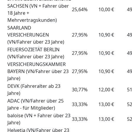
SACHSEN (VN + Fahrer über
25,64%
10,00 €
49
18 Jahre +
Mehrvertragskunden)
SAARLAND
VERSICHERUNGEN
27,95%
10,90 €
49
(VN/Fahrer über 23 Jahre)
FEUERSOZIETÄT BERLIN
27,95%
10,90 €
49
(VN/Fahrer über 23 Jahre)
VERSICHERUNGSKAMMER
BAYERN (VN/Fahrer über 23
27,95%
10,90 €
49
Jahre)
DEVK (Fahreralter ab 23
30,77%
12,00 €
51
Jahre)
ADAC (VN/Fahrer über 25
33,33%
13,00 €
52
Jahre - für Mitglieder)
baloise (VN + Fahrer über 23
33,33%
13,00 €
52
Jahre)
Helvetia (VN/Fahrer über 23