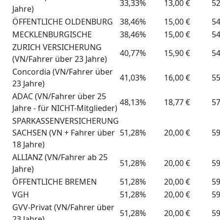
33,33%
13,00 €
52
Jahre)
ÖFFENTLICHE OLDENBURG
38,46%
15,00 €
54
MECKLENBURGISCHE
38,46%
15,00 €
54
ZURICH VERSICHERUNG
40,77%
15,90 €
54
(VN/Fahrer über 23 Jahre)
Concordia (VN/Fahrer über
41,03%
16,00 €
55
23 Jahre)
ADAC (VN/Fahrer über 25
48,13%
18,77 €
57
Jahre - für NICHT-Mitglieder)
SPARKASSENVERSICHERUNG
SACHSEN (VN + Fahrer über
51,28%
20,00 €
59
18 Jahre)
ALLIANZ (VN/Fahrer ab 25
51,28%
20,00 €
59
Jahre)
ÖFFENTLICHE BREMEN
51,28%
20,00 €
59
VGH
51,28%
20,00 €
59
GVV-Privat (VN/Fahrer über
51,28%
20,00 €
59
23 Jahre)