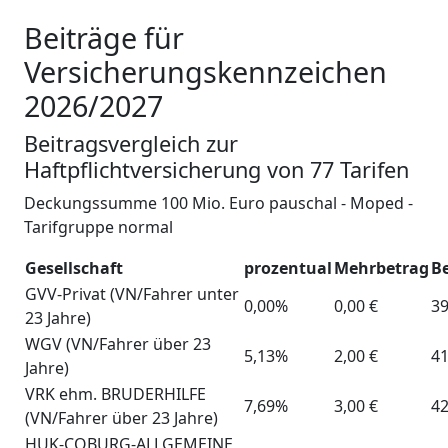
Beiträge für
Versicherungskennzeichen
2026/2027
Beitragsvergleich zur
Haftpflichtversicherung von 77 Tarifen
Deckungssumme 100 Mio. Euro pauschal - Moped -
Tarifgruppe normal
Gesellschaft
prozentual
Mehrbetrag
Be
GVV-Privat (VN/Fahrer unter
0,00%
0,00 €
39
23 Jahre)
WGV (VN/Fahrer über 23
5,13%
2,00 €
41
Jahre)
VRK ehm. BRUDERHILFE
7,69%
3,00 €
42
(VN/Fahrer über 23 Jahre)
HUK-COBURG-ALLGEMEINE