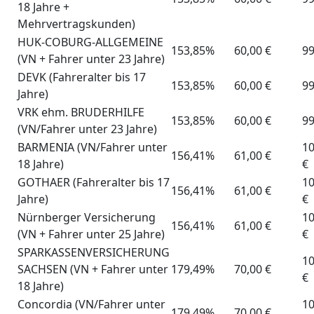
18 Jahre +
Mehrvertragskunden)
HUK-COBURG-ALLGEMEINE
153,85%
60,00 €
99
(VN + Fahrer unter 23 Jahre)
DEVK (Fahreralter bis 17
153,85%
60,00 €
99
Jahre)
VRK ehm. BRUDERHILFE
153,85%
60,00 €
99
(VN/Fahrer unter 23 Jahre)
BARMENIA (VN/Fahrer unter
10
156,41%
61,00 €
18 Jahre)
€
GOTHAER (Fahreralter bis 17
10
156,41%
61,00 €
Jahre)
€
Nürnberger Versicherung
10
156,41%
61,00 €
(VN + Fahrer unter 25 Jahre)
€
SPARKASSENVERSICHERUNG
10
SACHSEN (VN + Fahrer unter
179,49%
70,00 €
€
18 Jahre)
Concordia (VN/Fahrer unter
10
179,49%
70,00 €