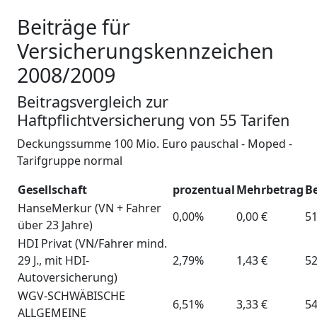
Beiträge für
Versicherungskennzeichen
2008/2009
Beitragsvergleich zur
Haftpflichtversicherung von 55 Tarifen
Deckungssumme 100 Mio. Euro pauschal - Moped -
Tarifgruppe normal
Gesellschaft
prozentual
Mehrbetrag
Be
HanseMerkur (VN + Fahrer
0,00%
0,00 €
51
über 23 Jahre)
HDI Privat (VN/Fahrer mind.
29 J., mit HDI-
2,79%
1,43 €
52
Autoversicherung)
WGV-SCHWÄBISCHE
6,51%
3,33 €
54
ALLGEMEINE