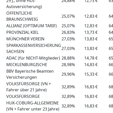
29 J., ohne HDI-
24,88%
12,73 €
63
Autoversicherung)
ÖFFENTLICHE
25,07%
12,83 €
64
BRAUNSCHWEIG
ALLIANZ (OPTIMUM TARIF)
25,07%
12,83 €
64
PROVINZIAL KIEL
26,83%
13,73 €
64
MÜNCHNER VEREIN
27,03%
13,83 €
65
SPARKASSENVERSICHERUNG
27,03%
13,83 €
65
SACHSEN
ADAC (für NICHT-Mitglieder)
28,88%
14,78 €
65
MECKLENBURGISCHE
28,98%
14,83 €
66
BBV Bayerische Beamten
29,96%
15,33 €
66
Versicherungen
VOLKSFÜRSORGE (VN +
32,89%
16,83 €
68
Fahrer über 21 Jahre)
VOLKSFÜRSORGE
32,89%
16,83 €
68
HUK-COBURG-ALLGEMEINE
32,89%
16,83 €
68
(VN + Fahrer unter 23 Jahre)