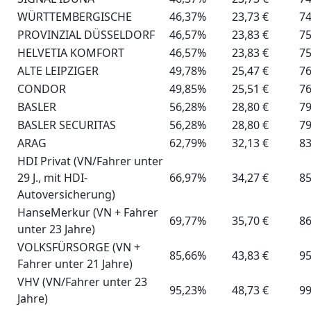
WÜRTTEMBERGISCHE
46,37%
23,73 €
74
PROVINZIAL DÜSSELDORF
46,57%
23,83 €
75
HELVETIA KOMFORT
46,57%
23,83 €
75
ALTE LEIPZIGER
49,78%
25,47 €
76
CONDOR
49,85%
25,51 €
76
BASLER
56,28%
28,80 €
79
BASLER SECURITAS
56,28%
28,80 €
79
ARAG
62,79%
32,13 €
83
HDI Privat (VN/Fahrer unter
29 J., mit HDI-
66,97%
34,27 €
85
Autoversicherung)
HanseMerkur (VN + Fahrer
69,77%
35,70 €
86
unter 23 Jahre)
VOLKSFÜRSORGE (VN +
85,66%
43,83 €
95
Fahrer unter 21 Jahre)
VHV (VN/Fahrer unter 23
95,23%
48,73 €
99
Jahre)