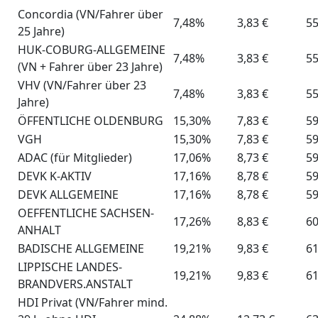
Concordia (VN/Fahrer über
7,48%
3,83 €
55
25 Jahre)
HUK-COBURG-ALLGEMEINE
7,48%
3,83 €
55
(VN + Fahrer über 23 Jahre)
VHV (VN/Fahrer über 23
7,48%
3,83 €
55
Jahre)
ÖFFENTLICHE OLDENBURG
15,30%
7,83 €
59
VGH
15,30%
7,83 €
59
ADAC (für Mitglieder)
17,06%
8,73 €
59
DEVK K-AKTIV
17,16%
8,78 €
59
DEVK ALLGEMEINE
17,16%
8,78 €
59
OEFFENTLICHE SACHSEN-
17,26%
8,83 €
60
ANHALT
BADISCHE ALLGEMEINE
19,21%
9,83 €
61
LIPPISCHE LANDES-
19,21%
9,83 €
61
BRANDVERS.ANSTALT
HDI Privat (VN/Fahrer mind.