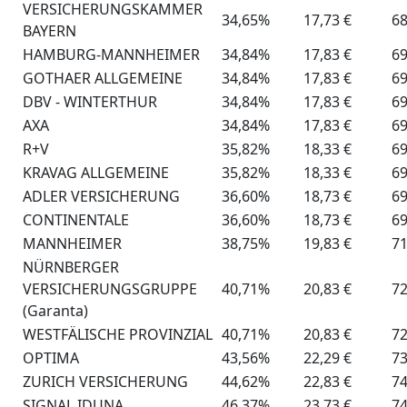
VERSICHERUNGSKAMMER
34,65%
17,73 €
68
BAYERN
HAMBURG-MANNHEIMER
34,84%
17,83 €
69
GOTHAER ALLGEMEINE
34,84%
17,83 €
69
DBV - WINTERTHUR
34,84%
17,83 €
69
AXA
34,84%
17,83 €
69
R+V
35,82%
18,33 €
69
KRAVAG ALLGEMEINE
35,82%
18,33 €
69
ADLER VERSICHERUNG
36,60%
18,73 €
69
CONTINENTALE
36,60%
18,73 €
69
MANNHEIMER
38,75%
19,83 €
71
NÜRNBERGER
VERSICHERUNGSGRUPPE
40,71%
20,83 €
72
(Garanta)
WESTFÄLISCHE PROVINZIAL
40,71%
20,83 €
72
OPTIMA
43,56%
22,29 €
73
ZURICH VERSICHERUNG
44,62%
22,83 €
74
SIGNAL IDUNA
46,37%
23,73 €
74