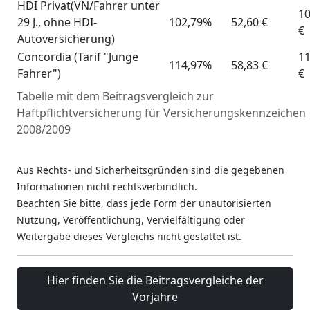
HDI Privat(VN/Fahrer unter
10
29 J., ohne HDI-
102,79%
52,60 €
€
Autoversicherung)
Concordia (Tarif "Junge
11
114,97%
58,83 €
Fahrer")
€
Tabelle mit dem Beitragsvergleich zur
Haftpflichtversicherung für Versicherungskennzeichen
2008/2009
herunterladen
Aus Rechts- und Sicherheitsgründen sind die gegebenen
Informationen nicht rechtsverbindlich.
Beachten Sie bitte, dass jede Form der unautorisierten
Nutzung, Veröffentlichung, Vervielfältigung oder
Weitergabe dieses Vergleichs nicht gestattet ist.
Hier finden Sie die Beitragsvergleiche der
Vorjahre